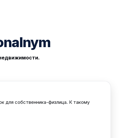
onalnym
е недвижимости.
ок для собственника-физлица. К такому