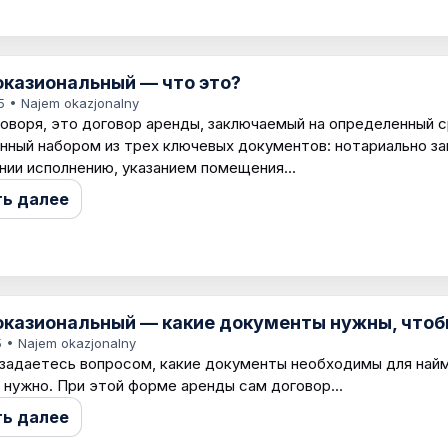
оказиональный — что это?
5
• Najem okazjonalny
оворя, это договор аренды, заключаемый на определенный 
нный набором из трех ключевых документов: нотариально з
нии исполнению, указанием помещения...
ть далее
оказиональный — какие документы нужны, чтобы
5
• Najem okazjonalny
 задаетесь вопросом, какие документы необходимы для найм
е нужно. При этой форме аренды сам договор...
ть далее