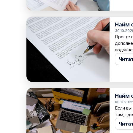
Найм 
30.10.202
Проще г
дополне
подчине
Чита
Найм 
08.11.202
Если вы
там, гд
Чита