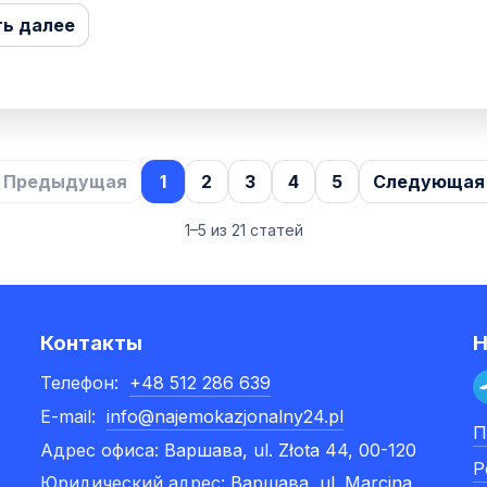
ть далее
 Предыдущая
1
2
3
4
5
Следующая
1–5 из 21 статей
Контакты
Н
Телефон:
+48 512 286 639
E-mail:
info@najemokazjonalny24.pl
П
Адрес офиса:
Варшава, ul. Złota 44, 00-120
Р
Юридический адрес:
Варшава, ul. Marcina