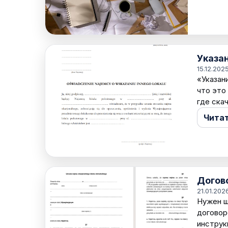
Указа
15.12.202
«Указан
что это
где ска
Чита
Догово
21.01.202
Нужен ш
договор
инструк