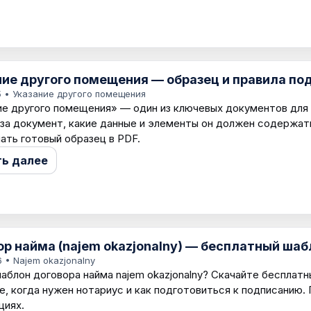
ние другого помещения — образец и правила по
5
• Указание другого помещения
ие другого помещения» — один из ключевых документов для 
 за документ, какие данные и элементы он должен содержат
чать готовый образец в PDF.
ть далее
р найма (najem okazjonalny) — бесплатный шаб
6
• Najem okazjonalny
аблон договора найма najem okazjonalny? Скачайте бесплатны
е, когда нужен нотариус и как подготовиться к подписанию.
циях.