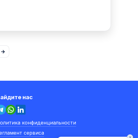
 →
айдите нас
олитика конфиденциальности
егламент сервиса
×