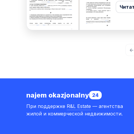
Чита
←
najem okazjonalny
24
При поддержке
R&L Estate
— агентства
жилой и коммерческой недвижимости.