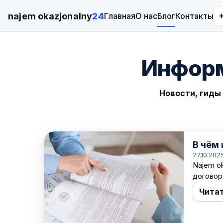
najem okazjonalny
24
Главная
О нас
Блог
Контакты
Информ
Новости, гиды 
В чём 
27.10.202
Najem o
договор
Чита